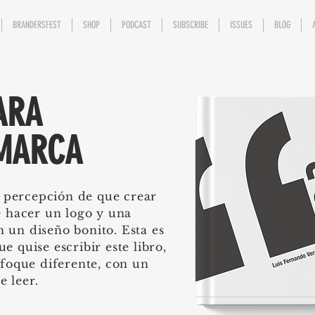
BRANDERSFEST
SHOP
PODCAST
SUBSCRIBE
ISSUES
BLOG
ARA
MARCA
 percepción de que crear
 hacer un logo y una
n un diseño bonito. Esta es
e quise escribir este libro,
foque diferente, con un
e leer.